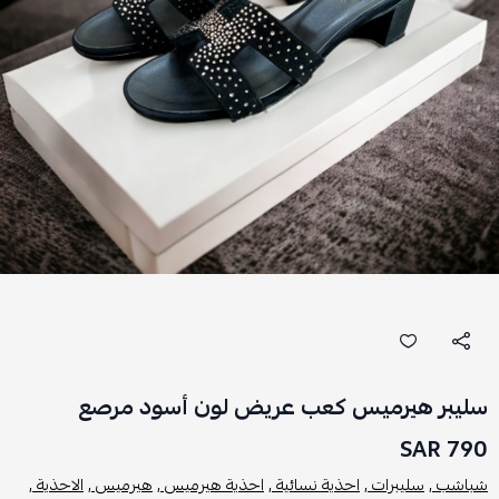
سليبر هيرميس كعب عريض لون أسود مرصع
790 SAR
شباشب ,
سليبرات ,
احذية نسائية ,
احذية هيرميس ,
هيرميس ,
الاحذية ,