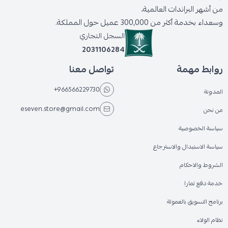
من أشهر البراندات العالمية،
وسعداء بخدمة أكثر من 300,000 عميل حول المملكة.
السجل التجاري
2031106284
روابط مهمة
تواصل معنا
+966566229730
المدونة
eseven.store@gmail.com
من نحن
سياسة الخصوصية
سياسة الاستبدال والاسترجاع
الشروط والاحكام
خدمة دفع تمارا
برنامج التسويق بالعمولة
نظام الولاء