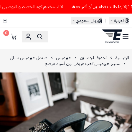
لا تستخدم كود الخصم و التوصيل المجاني " N7 " إلا إذا طلبت قطعتين أو
العربية
|
ريال سعودي
0
ESEVEN STORE
الرئيسية
أحذية للجنسين
هيرميس
صندل هيرميس نسائي
سليبر هيرميس كعب عريض لون أسود مرصع