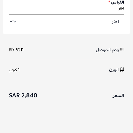
القياس
*
اختر
رقم الموديل
BD-5211
الوزن
1 كجم
2,840 SAR
السعر