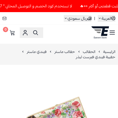
لا تستخدم كود الخصم و التوصيل المجاني " N7 " إلا إذا طلبت قطعتين أو أكثر 👀🔥
العربية
|
ريال سعودي
0
ESEVEN STORE
الرئيسية
الحقائب
حقائب ماستر
فيندي ماستر
حقيبة فيندي فيرست ليذر