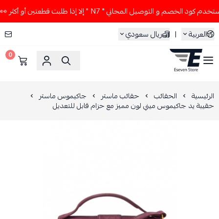
ود الخصم و التوصيل المجاني " N7 " إلا إذا طلبت قطعتين أو أكثر 👀🔥
العربية
|
ريال سعودي
0
ESEVEN STORE
الرئيسية
الحقائب
حقائب ماستر
جاكيموس ماستر
حقيبة يد جاكيموس ميني لون مميز مع حزام قابل للتعديل