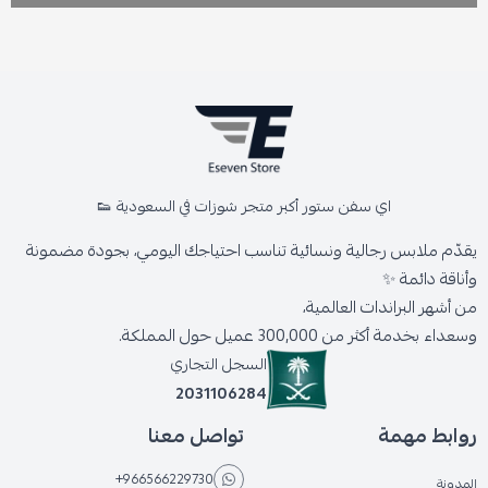
اي سفن ستور أكبر متجر شوزات في السعودية 👟
يقدّم ملابس رجالية ونسائية تناسب احتياجك اليومي، بجودة مضمونة
وأناقة دائمة ✨
من أشهر البراندات العالمية،
وسعداء بخدمة أكثر من 300,000 عميل حول المملكة.
السجل التجاري
2031106284
روابط مهمة
تواصل معنا
+966566229730
المدونة