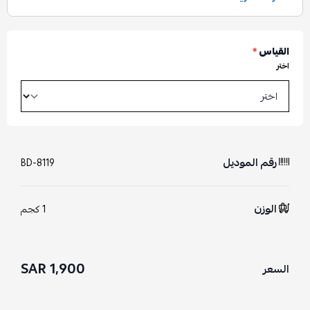
القياس
*
اختر
رقم الموديل
BD-8119
الوزن
1 كجم
1,900 SAR
السعر