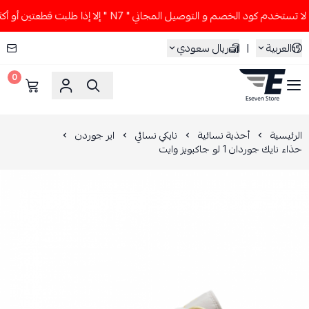
ستخدم كود الخصم و التوصيل المجاني " N7 " إلا إذا طلبت قطعتين أو أكثر 👀🔥
العربية
|
ريال سعودي
0
ESEVEN STORE
الرئيسية
أحذية نسائية
نايكي نسائي
اير جوردن
حذاء نايك جوردان 1 لو جاكبويز وايت