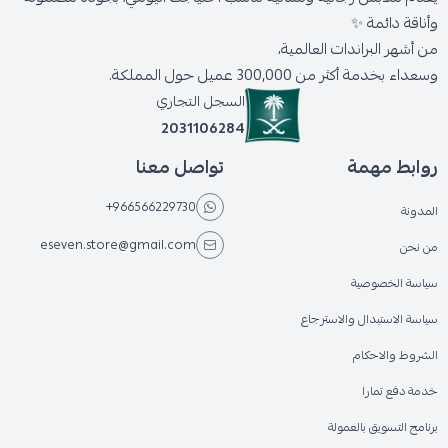
وأناقة دائمة ✨
من أشهر البراندات العالمية،
وسعداء بخدمة أكثر من 300,000 عميل حول المملكة.
السجل التجاري
2031106284
روابط مهمة
تواصل معنا
+966566229730
المدونة
eseven.store@gmail.com
من نحن
سياسة الخصوصية
سياسة الاستبدال والاسترجاع
الشروط والاحكام
خدمة دفع تمارا
برنامج التسويق بالعمولة