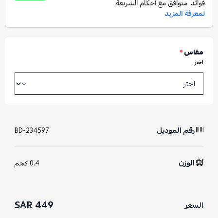
مقاس
*
اختر
رقم الموديل
BD-234597
الوزن
0.4 كجم
449 SAR
السعر