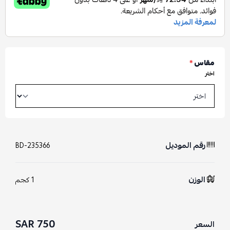
مقاس
*
اختر
رقم الموديل
BD-235366
الوزن
1 كجم
750 SAR
السعر