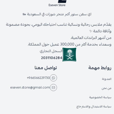
اي سفن ستور أكبر متجر شوزات في السعودية 👟
يقدّم ملابس رجالية ونسائية تناسب احتياجك اليومي، بجودة مضمونة
وأناقة دائمة ✨
من أشهر البراندات العالمية،
وسعداء بخدمة أكثر من 300,000 عميل حول المملكة.
السجل التجاري
2031106284
روابط مهمة
تواصل معنا
+966566229730
المدونة
eseven.store@gmail.com
من نحن
سياسة الخصوصية
سياسة الاستبدال والاسترجاع