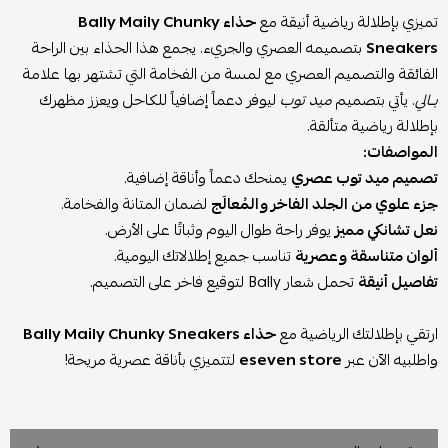
تميزي بإطلالة رياضية أنيقة مع
حذاء Bally Maily Chunky
Sneakers
بتصميمه العصري والجريء. يجمع هذا الحذاء بين الراحة
الفائقة والتصميم العصري مع لمسة من الفخامة التي تشتهر بها علامة
بــالي
. يأتي بتصميم
ميد توب
ليوفر دعماً إضافياً للكاحل ويعزز مظهرك
بإطلالة رياضية متألقة.
المواصفات:
تصميم ميد توب عصري
يمنحك دعماً وأناقة إضافية.
جزء علوي من الجلد الفاخر والمُعالَج
لضمان المتانة والفخامة.
نعل تشانكي مميز
يوفر راحة طوال اليوم وثباتًا على الأرض.
ألوان متناسقة وعصرية
تناسب جميع إطلالاتك اليومية.
تفاصيل أنيقة
تحمل شعار Bally لتوقيع فاخر على التصميم.
ارتقي بإطلالتك الرياضية مع
حذاء Bally Maily Chunky Sneakers
واطلبيه الآن عبر
eseven store
لتتميزي بأناقة عصرية مريحة!