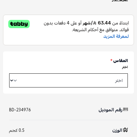
المقاس
*
اختر
رقم الموديل
BD-234976
الوزن
0.5 كجم