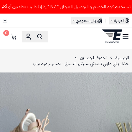
 كود الخصم و التوصيل المجاني " N7 " إلا إذا طلبت قطعتين أو أكثر 👀🔥
العربية
|
ريال سعودي
0
ESEVEN STORE
الرئيسية
أحذية للجنسين
حذاء بـالي مايلي تشانكي سنيكرز النسائي - تصميم ميد توب