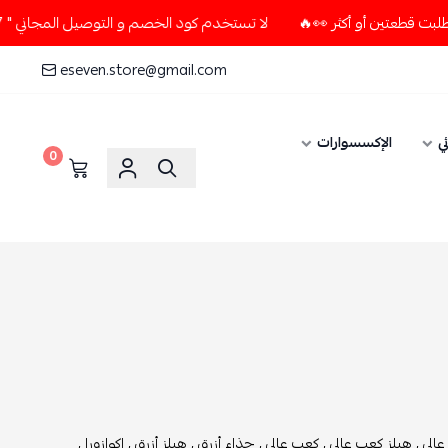
لا تستخدم كود الخصم و التوصيل المجاني " N7 " إلا إذا طلبت قطعتين أو أكثر 👀🔥
eseven.store@gmail.com
ي
الإكسسوارات
0
الي ,
هيلز كعب عالي ,
كعب عالي ,
حذاء أزرق ,
هيلز أزرق ,
اكوازورا ,