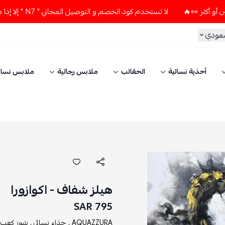
لا تستخدم كود الخصم و التوصيل المجاني " N7 " إلا إذا طلبت قطعتين أو أكثر 👀🔥
سعودي
أحذية نسائية
الحقائب
ملابس رجالية
ملابس نسائ
هيلز شفاف - اكوازورا
795 SAR
AQUAZZURA ,
حذاء نسائي ,
شوز كعب ع