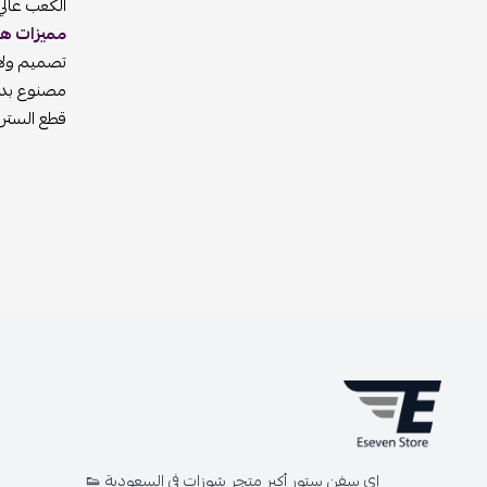
الكعب عالي
مميزات هيل
تصميم ولا 
مصنوع بدقه 
قطع السترا
اي سفن ستور أكبر متجر شوزات في السعودية 👟