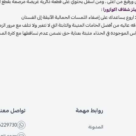
 ورفيع من اعلى ، ومن اسفل يحتوي على قطعه دائريه عريضة مرصعة بقطع ال
ز شفاف اكوازورا :
اروع يساعدك على إضفاء اللمسات الجمالية الأنيقة إلى الفستان
عاليه من أفضل الخامات المتينة والثابتة التي لا تتغير ولا تتلف مع مرور الز
س الموجودة في الحذاء مثبتة بعناية حتى نضمن عدم تساقطها مع كثرة الم
روابط مهمة
تواصل معنا
6229730
المدونة