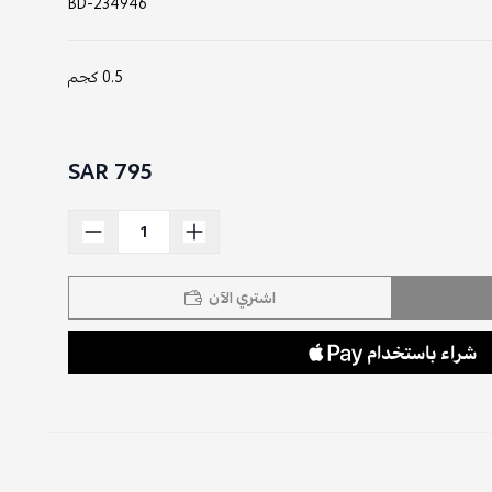
BD-234946
0.5 كجم
795 SAR
اشتري الآن