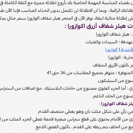
ن بقضاء المناسبة المهمة الخاصة بك بأروع اطلالة مميزة مع الثقة الكاملة 
لالتك الرائعة ، وبما ان الاطلالة لن تكتمل بدون الحذاء المناسب فإننا ال
إطلالة مثالية انيقة، نوفر الآن في المتجر هيلز شفاف اكوازورا بسعر مثالي يم
 هيلز شفاف أزرق اكوازورا :
: هيلز شفاف اكوازورا
تهدفة ؛ السيدات والفتيات
لأحذية
|
اكوازورا
ارية : اكوازورا
يز باللون الأزرق الشفاف
توفرة ؛ متوفر بجميع المقاسات من 36 حتى 41
صنوع من السيليكون
وي : أما الجزء العلوي مصنوع من خامات البلاستيك ، مع اضافات من الستراس 
مصنوع من الجلد الناعم
 شفاف اكوازورا :
امي يأتي على شكل مثلث بارز وهو يغطي منتصف القدم
وي من الأمام يحتوي على قطع ستراس صغيرة لامعة تغطي الجزء المثلث من ال
ع من الخلف يتم ربطه على القدم ، باللون الفضي اللامع