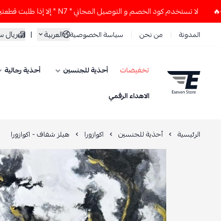
لا تستخدم كود الخصم و التوصيل المجاني " N7 " إلا إذا طلبت قطعتين أو أكثر 👀🔥
العربية
|
ريال 
المدونة
من نحن
سياسة الخصوصية
تخفيضات
أحذية للجنسين
أحذية رجالية
ESEVEN STORE
الاهداء الرقمي
الرئيسية
أحذية للجنسين
اكوازورا
هيلز شفاف - اكوازورا