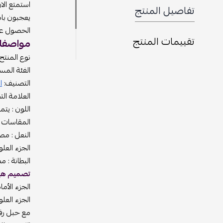
استمتع الا
تفاصيل المنتج
يعجبون باط
الحصول على 
تقييمات المنتج
مواصفات
نوع المنتج 
الفئة المس
التصنيف:
ا
العلامة التج
اللون : يتم
المقاسات الم
النعل : م
الجزء العل
البطانة : 
تصميم هيلز
الجزء الأم
الجزء العل
مع حبل رفي