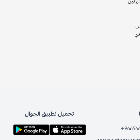
زركون
من
شي
تحميل تطبيق الجوال
+96656