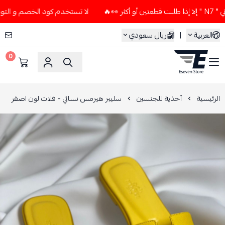
لا تستخدم كود الخصم و التوصيل المجاني " N7 " إلا إذا طلبت ق
العربية
|
ريال سعودي
0
ESEVEN STORE
الرئيسية
أحذية للجنسين
سليبر هيرمس نسائي - فلات لون اصفر