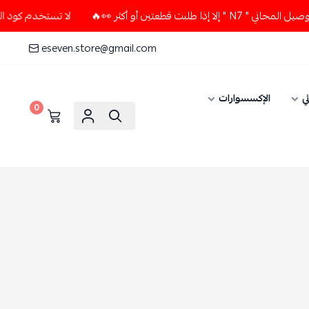
ن أو أكثر 👀🔥
لا تستخدم كود الخصم و التوصيل المجاني " N7 
eseven.store@gmail.com
ي
الإكسسوارات
0