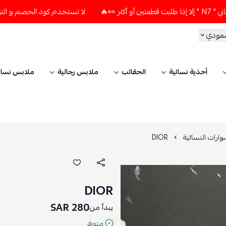
لا تستخدم كود الخصم و التوصيل المجاني " N7 " إلا إذا طلبت قطعتي
سعودي
أحذية نسائية
الحقائب
ملابس رجالية
ملابس نسائ
ارات النسائية
DIOR
DIOR
280 SAR
يبدأ من
متوفر