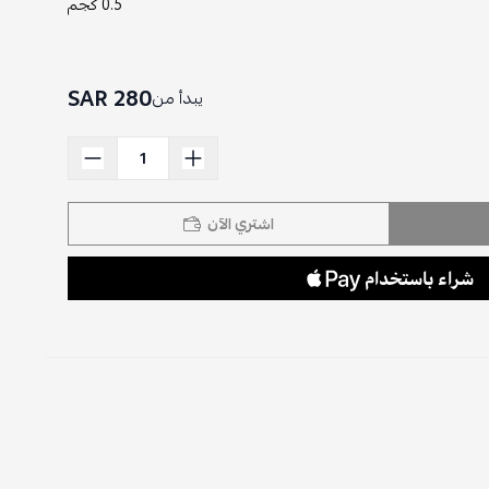
0.5 كجم
280 SAR
يبدأ من
اشتري الآن