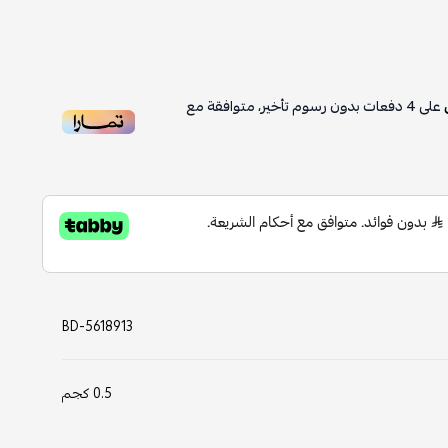
4
دفعات بدون رسوم تأخير، متوافقة مع
BD-5618913
0.5 كجم