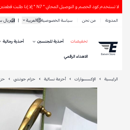
م كود الخصم و التوصيل المجاني " N7 " إلا إذا طلبت قطعتين أو أكثر 👀🔥
العربية
|
ريال سعود
المدونة
من نحن
سياسة الخصوصية
تخفيضات
أحذية للجنسين
أحذية رجالية
ESEVEN STORE
الاهداء الرقمي
الرئيسية
الإكسسوارات
أحزمة نسائية
حزام جوتشي
حزام أس