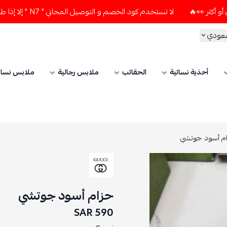
لا تستخدم كود الخصم و التوصيل المجاني " N7 " إلا إذا طلبت قطعتين أو أكثر 👀🔥
ي
أحذية نسائية
الحقائب
ملابس رجالية
ملابس نسائي
ود جوتشي
حزام أسود جوتشي
590 SAR