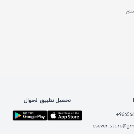
تحميل تطبيق الجوال
+96
eseven.store