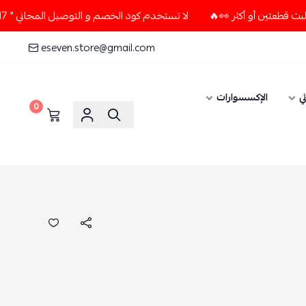
لا تستخدم كود الخصم و التوصيل المجاني " N7 " إلا إذا طلبت قطعتين أو أكثر 👀🔥
eseven.store@gmail.com
الإكسسوارات
0