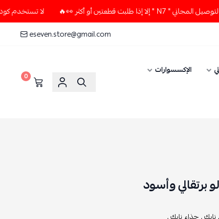
قطعتين أو أكثر 👀🔥
لا تستخدم كود الخصم و التوصيل المجاني "
eseven.store@gmail.com
ي
الإكسسوارات
0
نايك ,
حذاء نايك ,