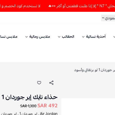
لا تستخدم كود الخصم و التوصيل المجاني " N7 " إلا إذا طلبت 
سعودي
أحذية نسائية
الحقائب
ملابس رجالية
ملابس نسائ
1 لو برتقالي وأسود
حذاء نايك إير جوردان 1 لو برتقالي وأسود
492 SAR
1,300 SAR
Air Jordan ,
إير جوردان 1 ,
إير جوردان ,