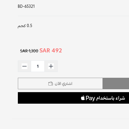
BD-65321
0.5 كجم
492 SAR
1,300 SAR
اشتري الآن