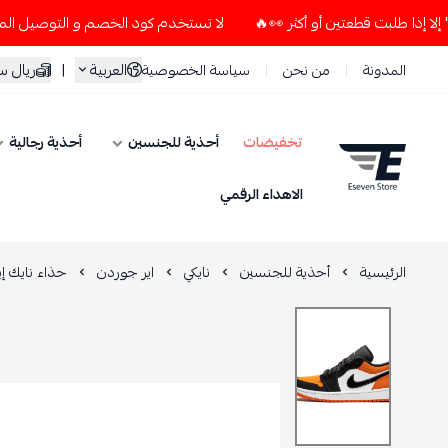
لا تستخدم كود الخصم و التوصيل المجاني " N7 " إلا إذا طلبت قطعتين أو أكثر 👀🔥
العربية
|
ريال 
المدونة
من نحن
سياسة الخصوصية
تخفيضات
أحذية للجنسين
أحذية رجالية
ESEVEN STORE
الاهداء الرقمي
الرئيسية
أحذية للجنسين
نايكي
اير جوردن
حذاء نايك إير جوردان 