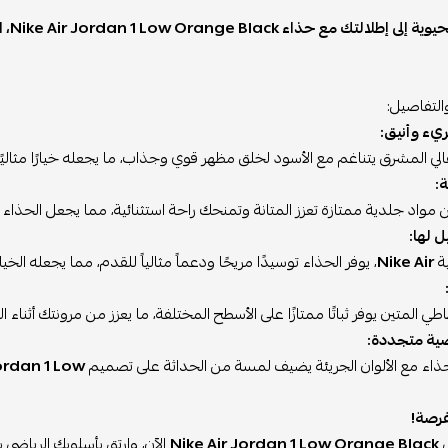
الجر
التفاصيل:
ء وأنيق:
تقالي المشرق يتناغم مع الأسود لخلق مظهر قوي وجذاب، ما يجعله خيارًا مثاليًا
:
واد جلدية ممتازة تعزز المتانة وتمنحك راحة استثنائية، مما يجعل الحذاء مث
ل لها:
ة
Nike Air
، يوفر الحذاء توسيدًا مريحًا ودعماً مثالياً للقدم، مما يجعله الخيا
طي المتين يوفر ثباتًا ممتازًا على الأسطح المختلفة، ما يعزز من مرونتك أثناء ال
ية متجددة:
ذاء مع الألوان الجريئة يضيف لمسة من الحداثة على تصميم
ordan 1 Low
فرصة!
ى
Nike Air Jordan 1 Low Orange Black
الآن، وارتقِ بأسلوبك الرياضي