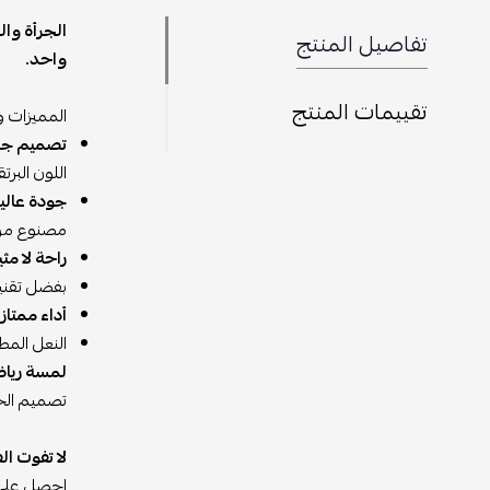
تفاصيل المنتج
واحد.
تقييمات المنتج
المميزات و
تصميم جري
اللون البر
جودة عالية
مصنوع من م
راحة لا مثي
بفضل تقني
أداء ممتاز:
النعل المطا
لمسة رياض
تصميم الح
لا تفوت ال
احصل عل