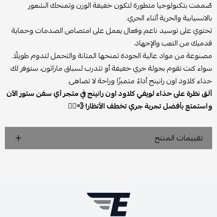
صُممت بتكنولوجيا متطورة لتكون خفيفة الوزن وتمنحك الشعور
بالانسيابية والحرية أثناء الجري.
تحتوي على توسيد ناعم وفعال يعمل على امتصاص الصدمات وحماية
قدميك من التعب والإجهاد.
مصنوعة من مواد عالية الجودة تمنحها المتانة والتحمل لتدوم طويلًا.
سواء كنت تقوم بجولة جري خفيفة أو تتدرب لسباق ماراثون، ستوفر لك
حذاء كلاود اون رانينج أداءً متميزًا وراحة لا تضاهى.
ألق نظرة على حذاء لويفي كلاود اون رانينج في متجر آي سفن ستور الآن
واستمتع بأفضل تجربة جري تخطف الأنظار! 💨🏃‍♂️
تقييمات المنتج