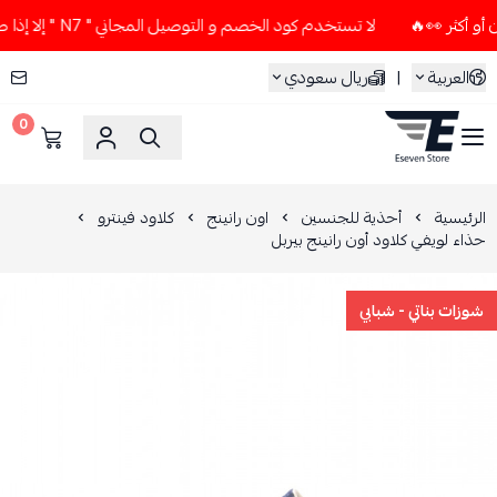
لا تستخدم كود الخصم و التوصيل المجاني " N7 " إلا إذا طلبت قطعتين أو أكثر 👀🔥
العربية
|
ريال سعودي
0
ESEVEN STORE
الرئيسية
أحذية للجنسين
اون رانينج
كلاود فينترو
حذاء لويفي كلاود أون رانينج بيربل
شوزات بناتي - شبابي