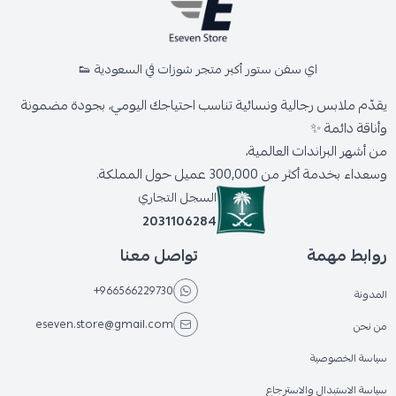
اي سفن ستور أكبر متجر شوزات في السعودية 👟
يقدّم ملابس رجالية ونسائية تناسب احتياجك اليومي، بجودة مضمونة
وأناقة دائمة ✨
من أشهر البراندات العالمية،
وسعداء بخدمة أكثر من 300,000 عميل حول المملكة.
السجل التجاري
2031106284
روابط مهمة
تواصل معنا
+966566229730
المدونة
eseven.store@gmail.com
من نحن
سياسة الخصوصية
سياسة الاستبدال والاسترجاع