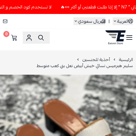
لا تستخدم كود الخصم و التوصيل المجاني " N7 " إلا إذا طلبت
العربية
|
ريال سعودي
0
ESEVEN STORE
الرئيسية
أحذية للجنسين
سليبر هيرميس نسائي خيش أبيض نعل بني كعب متوسط