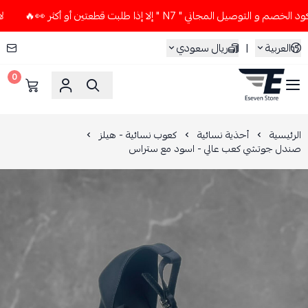
يل المجاني " N7 " إلا إذا طلبت قطعتين أو أكثر 👀🔥
لا تستخ
العربية
|
ريال سعودي
0
ESEVEN STORE
الرئيسية
أحذية نسائية
كعوب نسائية - هيلز
صندل جوتشي كعب عالي - اسود مع ستراس