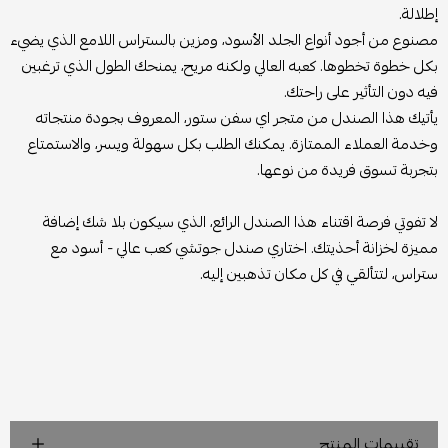
إطلالة.
مصنوع من أجود أنواع الجلد الأسود، ومزين بالستراس اللامع الذي يضيء
بكل خطوة تخطوها. كعبه العالي ولكنه مريح، يمنحك الطول الذي ترغبين
فيه دون التأثير على راحتك.
يأتيك هذا الصندل من متجر اي سفن ستور، المعروف بجودة منتجاته
وخدمة العملاء الممتازة. يمكنك الطلب بكل سهولة ويسر، والاستمتاع
بتجربة تسوق فريدة من نوعها.
لا تفوتي فرصة اقتناء هذا الصندل الرائع، الذي سيكون بلا شك إضافة
مميزة لخزانة أحذيتك. اختاري صندل جوتشي كعب عالي - أسود مع
ستراس، لتتألقي في كل مكان تذهبين إليه.
تقييمات المنتج