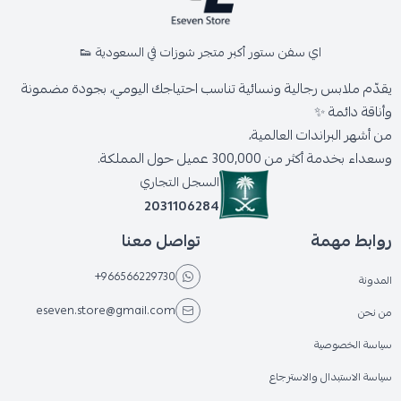
اي سفن ستور أكبر متجر شوزات في السعودية 👟
يقدّم ملابس رجالية ونسائية تناسب احتياجك اليومي، بجودة مضمونة
وأناقة دائمة ✨
من أشهر البراندات العالمية،
وسعداء بخدمة أكثر من 300,000 عميل حول المملكة.
السجل التجاري
2031106284
روابط مهمة
تواصل معنا
+966566229730
المدونة
eseven.store@gmail.com
من نحن
سياسة الخصوصية
سياسة الاستبدال والاسترجاع