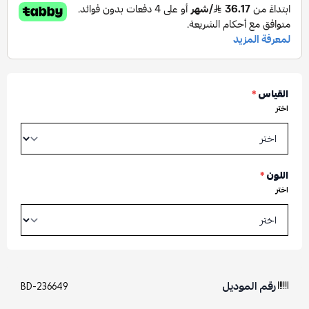
القياس
*
اختر
اللون
*
اختر
رقم الموديل
BD-236649