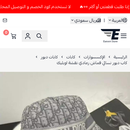
لا تستخدم كود الخصم و التوصيل المجاني " N7 " إلا إذا طلبت قطعتين أو أكثر 👀
العربية
|
ريال سعودي
0
ESEVEN STORE
الرئيسية
الإكسسوارات
كابات
كابات ديور
كاب ديور نسائي قماش رمادي نقشة اوبليك