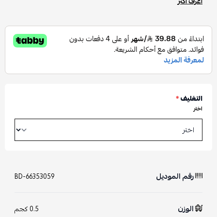
اعرف أكثر
التغليف
*
اختر
رقم الموديل
BD-66353059
الوزن
0.5 كجم