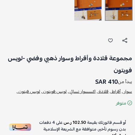
مجموعة قلادة وأقراط وسوار ذهبي وفضي -لويس
فويتون
410 SAR
يبدأ من
سوار ,
أقراط ,
قلادة ,
اكسسوار نسائي ,
لويس فويتون ,
لويس فيتون ,
متوفر
أو قسم فاتورتك بقيمة
102.50 ر.س
على
4
دفعات
بدون رسوم تأخير، متوافقة مع الشريعة الإسلامية