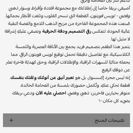
تناغم آسر بين الفخامة والرقي
أضيفي بريقا خاصا إلى إطلالتك مع
مجموعة قلادة وأقراط وسوار ذهبي
وفضي - لويس فويتون
، القطعة التي تسحر القلوب وتلفت الأنظار بجمالها.
صُنعت هذه المجموعة الفاخرة من مزيج الذهب اللامع والفضة النقية
عالية الجودة، لتعكس
رقي التصميم ودقة الحرفية
وتضفي عليكِ إشراقة
لا مثيل لها.
يتميز هذا الطقم بتصميم فريد يجمع بين الأناقة العصرية واللمسة
الكلاسيكية، مع تفاصيل دقيقة تحمل توقيع لويس فويتون الراقي. مما
يجعله مثاليًا للسهرات الراقية، والإطلالات الراقية، وحتى كهديّة فاخرة تعبّر
عن ذوقكِ الرفيع.
إنه ليس مجرد إكسسوار، بل هو
تعبير أنيق عن أنوثتك وثقتك بنفسك
.
قطعة تحكي عنكِ، وتُكمل حضورك بلمسة من الفخامة الخالدة.
متوفر بخيارين فاخرين: ذهبي وفضي.
احصلي عليه الآن
ودعي بريقك
يضيء كل مكان ✨
تقييمات المنتج