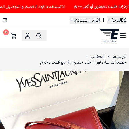
لا تستخدم كود الخصم و التوصيل المجاني " N7 " إلا إذا طلبت قطعتين أو أكث
العربية
|
ريال سعودي
0
ESEVEN STORE
الرئيسية
الحقائب
حقيبة يد سان لوران جلد خمري راقي مع قلاب وحزام