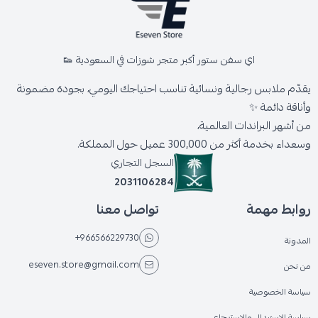
اي سفن ستور أكبر متجر شوزات في السعودية 👟
يقدّم ملابس رجالية ونسائية تناسب احتياجك اليومي، بجودة مضمونة
وأناقة دائمة ✨
من أشهر البراندات العالمية،
وسعداء بخدمة أكثر من 300,000 عميل حول المملكة.
السجل التجاري
2031106284
روابط مهمة
تواصل معنا
+966566229730
المدونة
eseven.store@gmail.com
من نحن
سياسة الخصوصية
سياسة الاستبدال والاسترجاع