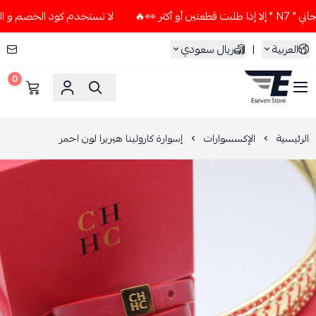
🔥
لا تستخدم كود الخصم و التوصيل المجاني " N7 " إلا إذا ط
العربية
|
ريال سعودي
0
ESEVEN STORE
الرئيسية
الإكسسوارات
إسوارة كارولينا هيريرا لون احمر