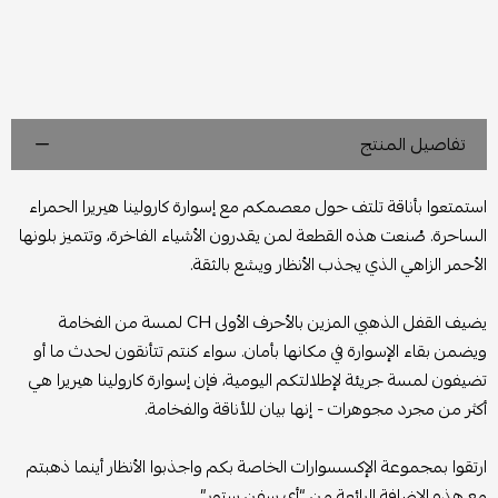
تفاصيل المنتج
استمتعوا بأناقة تلتف حول معصمكم مع إسوارة كارولينا هيريرا الحمراء
الساحرة. صُنعت هذه القطعة لمن يقدرون الأشياء الفاخرة، وتتميز بلونها
الأحمر الزاهي الذي يجذب الأنظار ويشع بالثقة.
يضيف القفل الذهبي المزين بالأحرف الأولى CH لمسة من الفخامة
ويضمن بقاء الإسوارة في مكانها بأمان. سواء كنتم تتأنقون لحدث ما أو
تضيفون لمسة جريئة لإطلالتكم اليومية، فإن إسوارة كارولينا هيريرا هي
أكثر من مجرد مجوهرات - إنها بيان للأناقة والفخامة.
ارتقوا بمجموعة الإكسسوارات الخاصة بكم واجذبوا الأنظار أينما ذهبتم
مع هذه الإضافة الرائعة من “أي سفن ستور”.