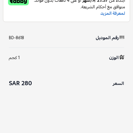
رقم الموديل
BD-8618
الوزن
1 كجم
280 SAR
السعر