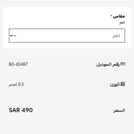
مقاس
*
اختر
رقم الموديل
BD-65487
الوزن
0.5 كجم
490 SAR
السعر