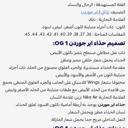
الفئة المستهدفة : الرجال والنساء.
التصنيف :
نايكي
|
اير جوردن
العلامة التجارية : نايك
اللون : ذات أجزاء متباينة اللون أصفر،. ابيض، اسود.
المقاسات المتاحة : 36، 37، 38، 39، 40، 41، 42، 43، 44، 45.
تصميم حذاء اير جوردن 1 OG:
ذات نعل مطاطي مسطح يتميز باللون الأبيض.
الحذاء يحمل شعار خلفي مميز ومطرز.
مقدمة الحذاء مستديرة. والجزء العلوي مصنوع من الجلد ذات أجزاء
متباينة اللون من الأصفر والأسود والأبيض.
مختومًا بشعار Wings كلاسيكي على الجانب والجزء العلوي المتبقي يجمع
بين قاعدة من الجلد الأبيض مع طبقات متباينة من الجلد الأصفر وابيض.
العلامة التجارية Nike Air تزين علامة اللسان.
حذاء اير جوردن
يوجد به أربطة أمامية باللون الاسود لغلق الحذاء.
لسان الحذاء مطرز ويحمل الشعار.
النعل الداخلي مريح جدا يحمل شعار الماركة.