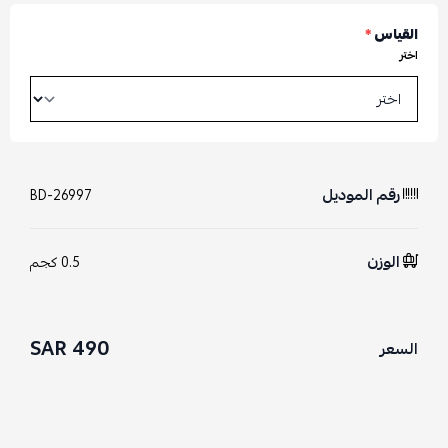
القياس
*
اختر
رقم الموديل
BD-26997
الوزن
0.5 كجم
490 SAR
السعر