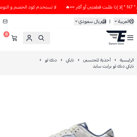
لا تستخدم كود الخصم و التوصيل المجاني " N7 " إلا إذا طلبت ق
العربية
|
ريال سعودي
0
ESEVEN STORE
الرئيسية
أحذية للجنسين
نايكي
دنك لو
نايكي دنك لو برايت سايد