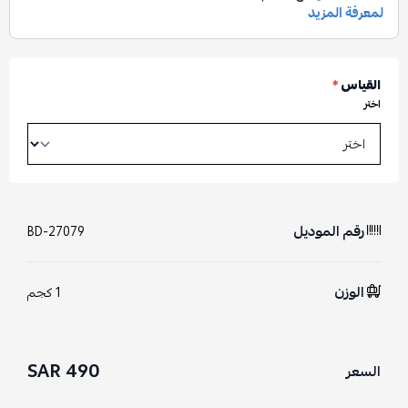
القياس
*
اختر
رقم الموديل
BD-27079
الوزن
1 كجم
490 SAR
السعر