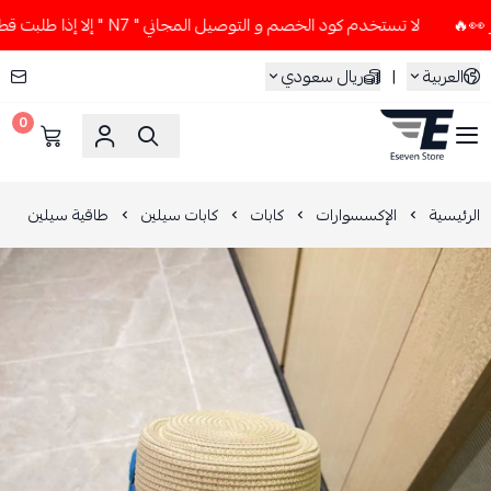
لا تستخدم كود الخصم و التوصيل المجاني " N7 " إلا إذا طلبت قطعتين أو أكثر 👀🔥
العربية
|
ريال سعودي
0
ESEVEN STORE
الرئيسية
الإكسسوارات
كابات
كابات سيلين
طاقية سيلين