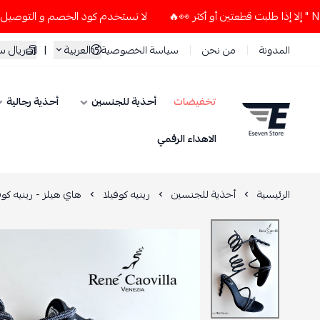
لا تستخدم كود الخصم و التوصيل المجاني " N7 " إلا إذا طلبت قطعتين أو أكث
العربية
|
ريال 
المدونة
من نحن
سياسة الخصوصية
تخفيضات
أحذية للجنسين
أحذية رجالية
ESEVEN STORE
الاهداء الرقمي
الرئيسية
أحذية للجنسين
رينيه كوفيلا
هاي هيلز - رينيه كوف