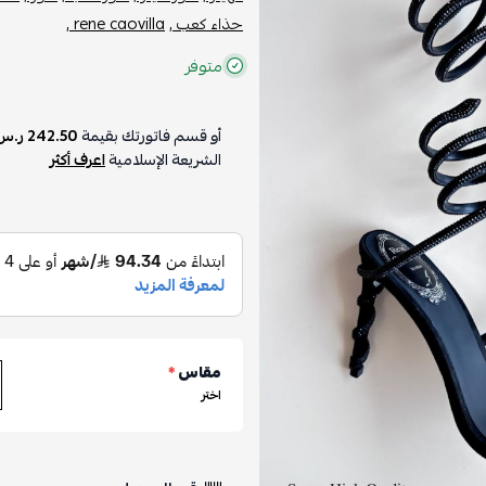
حذاء كعب ,
rene caovilla ,
متوفر
أو قسم فاتورتك بقيمة
242.50 ر.س
الشريعة الإسلامية
اعرف أكثر
مقاس
*
اختر