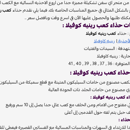
ن متجر اي سفن تشكيلة مميزة جدا من اروع الاحذيه النسائيه مع الكعب المر
 بالشكل المثالي في جميع المناسبات الخاصه بك، فيما يلي نقدم حذاء
كعب ري
مكنك طلبها والحصول عليها الآن في اسرع وقت وبافضل سعر ..
 حذاء كعب رينيه كوفيلا :
 : حذاء
كعب رينيه كوفيلا
لأحذية
|
رينيه كاوفيلا
تهدفة : السيدات والفتيات
ارية : رينيه كاوفيلا
 37 , 38 , 39 , 40 , 41
ذاء كعب رينيه كوفيلا :
الكعب مصنوع من خامات السيليكون المتينة مع قطع سميكة من السيليكون ف
وي مصنوع من خامات الجلد ذات الجودة العالية
كعب رينيه كوفيلا :
مفتوح من الامام ومن الخلف مع كعب عالي جدا يصل إلى 10 سم ورفيع
ف حبل يتم لفه حول القدمين إلى أعلى
ذاء :
للارتداء في السهرات والمناسبات المسائية مع الفساتين القصيرة فيغطي لل