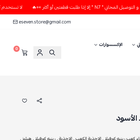
 طلبت قطعتين أو أكثر 👀🔥
لا تستخدم كود الخصم و التوصيل ال
eseven.store@gmail.com
ي
الإكسسوارات
0
 الأسود
ء كعب رينيه كوفيلا ,
الاحذية الكعب ,
الاحذية ,
رينيه كوفيلا ,
هيليز ,