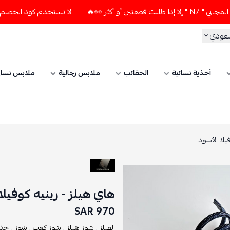
ر 👀🔥
لا تستخدم كود الخصم و التوصيل المجاني " N7 " إلا إذا
سعودي
أحذية نسائية
الحقائب
ملابس رجالية
ملابس نسائ
يلا الأسود
هاي هيلز - رينيه كوفيلا
970 SAR
الهيلز ,
شوز هيلز ,
شوز كعب ,
شوز ,
حذا