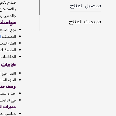
نقدم لكم م
تفاصيل المنتج
والاستمتاع
والمميز، ي
تقييمات المنتج
مواصفات
نوع المنتج
التصنيف:
ا
الفئة المس
العلامة التج
المقاسات المتوفرة : 36 ,
خامات ح
النعل مع 
الجزء العل
وصف حذاء 
حذاء نسائي 
مع في الخل
مميزات الح
مناسب جدا 