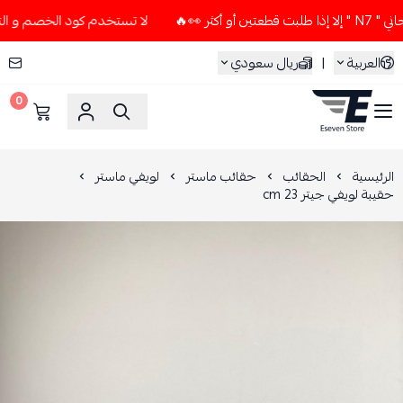
🔥
لا تستخدم كود الخصم و التوصيل المجاني " N7 " إلا إذا طلب
العربية
|
ريال سعودي
0
ESEVEN STORE
الرئيسية
الحقائب
حقائب ماستر
لويفي ماستر
حقيبة لويفي جيتر 23 cm