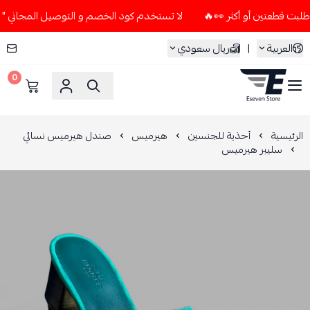
لا تستخدم كود الخصم و التوصيل المجاني " N7 " إلا إذا طلبت قطعتين أو أكثر 👀🔥
العربية
|
ريال سعودي
0
ESEVEN STORE
الرئيسية
أحذية للجنسين
هيرميس
صندل هيرميس نسائي
سليبر هيرميس