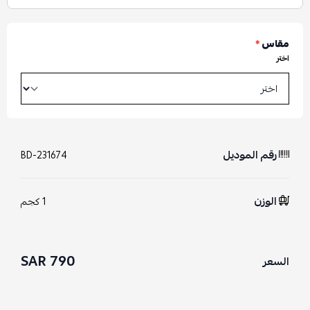
مقاس
*
اختر
رقم الموديل
BD-231674
الوزن
1 كجم
790 SAR
السعر