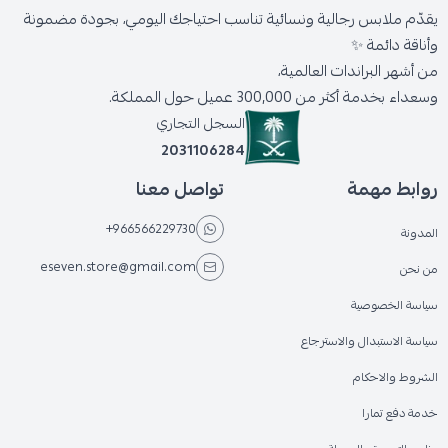
يقدّم ملابس رجالية ونسائية تناسب احتياجك اليومي، بجودة مضمونة
وأناقة دائمة ✨
من أشهر البراندات العالمية،
وسعداء بخدمة أكثر من 300,000 عميل حول المملكة.
السجل التجاري
2031106284
روابط مهمة
تواصل معنا
+966566229730
المدونة
eseven.store@gmail.com
من نحن
سياسة الخصوصية
سياسة الاستبدال والاسترجاع
الشروط والاحكام
خدمة دفع تمارا