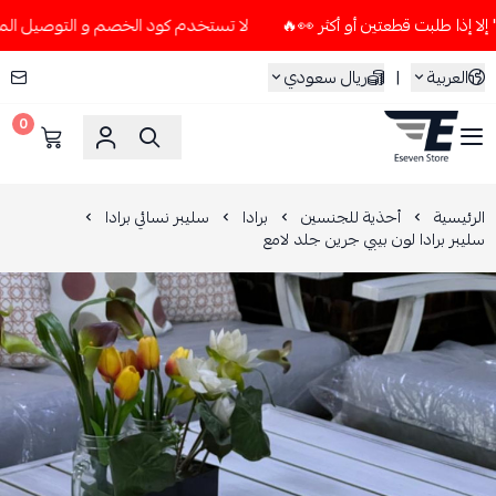
لا تستخدم كود الخصم و التوصيل المجاني " N7 " إلا إذا طلبت قطعتين أو أكثر
العربية
|
ريال سعودي
0
ESEVEN STORE
الرئيسية
أحذية للجنسين
برادا
سليبر نسائي برادا
سليبر برادا لون بيبي جرين جلد لامع