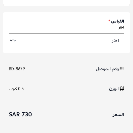
القياس
*
اختر
رقم الموديل
BD-8679
الوزن
0.5 كجم
730 SAR
السعر