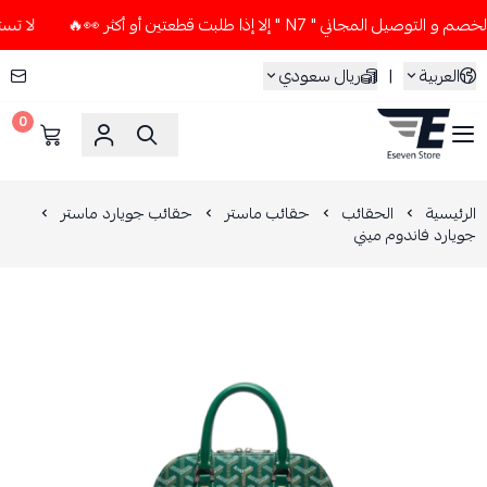
جاني " N7 " إلا إذا طلبت قطعتين أو أكثر 👀🔥
لا تستخدم كود
العربية
|
ريال سعودي
0
ESEVEN STORE
الرئيسية
الحقائب
حقائب ماستر
حقائب جويارد ماستر
جويارد فاندوم ميني