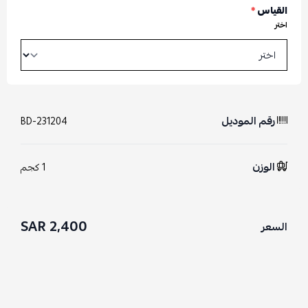
القياس
*
اختر
رقم الموديل
BD-231204
الوزن
1 كجم
2,400 SAR
السعر