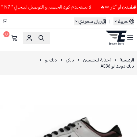
لا تستخدم كود الخصم و التوصيل المجاني " N7 " إلا إذا طلبت قطعتين أو أكثر 👀🔥
العربية
|
ريال سعودي
0
ESEVEN STORE
الرئيسية
أحذية للجنسين
نايكي
دنك لو
نايك دونك لو AE86