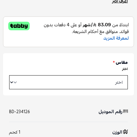
اعرف أكثر
مقاس
*
اختر
رقم الموديل
BD-234126
الوزن
1 كجم