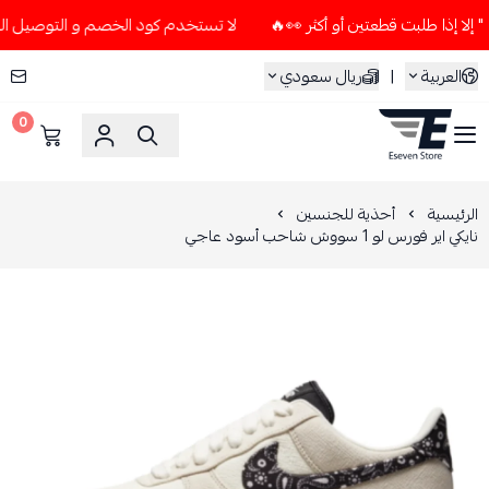
لا تستخدم كود الخصم و التوصيل المجاني " N7 " إلا إذا طلبت قطعتين أو أ
العربية
|
ريال سعودي
0
ESEVEN STORE
الرئيسية
أحذية للجنسين
نايكي اير فورس لو 1 سووش شاحب أسود عاجي