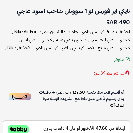
نايكي اير فورس لو 1 سووش شاحب أسود عاجي
490 SAR
احذية رياضية ,
كوتشي رياضي بخامات عالية الجودة ,
Nike Air Force ,
كوتشي رياضي للجنسين ,
كوتشي رياضي مميز ,
كوتشي رياضي انيق ,
كوتشي رياضي مريح ,
افضل كوتشي رياضي ,
كوتشي رياضي ,
الأحذية ,
Nike ,
متوفر
تم شراءه
39
مرة
أو قسم فاتورتك بقيمة
122.50 ر.س
على
4
دفعات
بدون رسوم تأخير، متوافقة مع الشريعة الإسلامية
اعرف أكثر