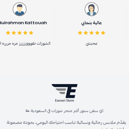
عالية بنجابي
dulrahman Kattouah
عجبتني
الشوزات تفوووززززز مره مررره 
اي سفن ستور أكبر متجر شوزات في السعودية 👟
يقدّم ملابس رجالية ونسائية تناسب احتياجك اليومي، بجودة مضمونة