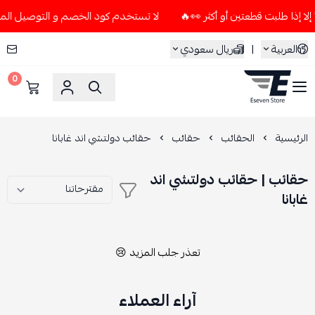
لا تستخدم كود الخصم و التوصيل المجاني " N7 " إلا إذا طلبت قطعتين أو 
العربية
|
ريال سعودي
0
ESEVEN STORE
الرئيسية
الحقائب
حقائب
حقائب دولتشي اند غابانا
حقائب | حقائب دولتشي اند
غابانا
تعذر جلب المزيد 😢
آراء العملاء