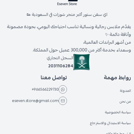
اي سفن ستور أكبر متجر شوزات في السعودية 👟
يقدّم ملابس رجالية ونسائية تناسب احتياجك اليومي، بجودة مضمونة
وأناقة دائمة ✨
من أشهر البراندات العالمية،
وسعداء بخدمة أكثر من 300,000 عميل حول المملكة.
السجل التجاري
2031106284
روابط مهمة
تواصل معنا
+966566229730
المدونة
eseven.store@gmail.com
من نحن
سياسة الخصوصية
سياسة الاستبدال والاسترجاع
الشروط والاحكام