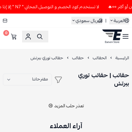
لا تستخدم كود الخصم و التوصيل المجاني " N7 " إلا إذا طلبت قطعتين أو أكثر 👀🔥
العربية
|
ريال سعودي
0
ESEVEN STORE
الرئيسية
الحقائب
حقائب
حقائب توري بيرتش
حقائب | حقائب توري
بيرتش
تعذر جلب المزيد 😢
آراء العملاء