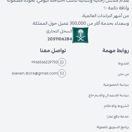
يقدّم ملابس رجالية ونسائية تناسب احتياجك اليومي، بجودة مضمونة
وأناقة دائمة ✨
من أشهر البراندات العالمية،
وسعداء بخدمة أكثر من 300,000 عميل حول المملكة.
السجل التجاري
2031106284
روابط مهمة
تواصل معنا
+966566229730
المدونة
eseven.store@gmail.com
من نحن
سياسة الخصوصية
سياسة الاستبدال والاسترجاع
الشروط والاحكام
خدمة دفع تمارا
برنامج التسويق بالعمولة