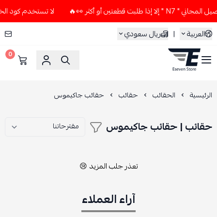
بت قطعتين أو أكثر 👀🔥
لا تستخدم كود الخصم و التوصيل المجا
العربية
|
ريال سعودي
0
ESEVEN STORE
الرئيسية
الحقائب
حقائب
حقائب جاكيموس
حقائب | حقائب جاكيموس
تعذر جلب المزيد 😢
آراء العملاء