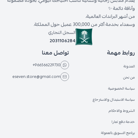
يقدّم ملابس رجالية ونسائية تناسب احتياجك اليومي، بجودة مضمونة
وأناقة دائمة ✨
من أشهر البراندات العالمية،
وسعداء بخدمة أكثر من 300,000 عميل حول المملكة.
السجل التجاري
2031106284
روابط مهمة
تواصل معنا
+966566229730
المدونة
eseven.store@gmail.com
من نحن
سياسة الخصوصية
سياسة الاستبدال والاسترجاع
الشروط والاحكام
خدمة دفع تمارا
برنامج التسويق بالعمولة