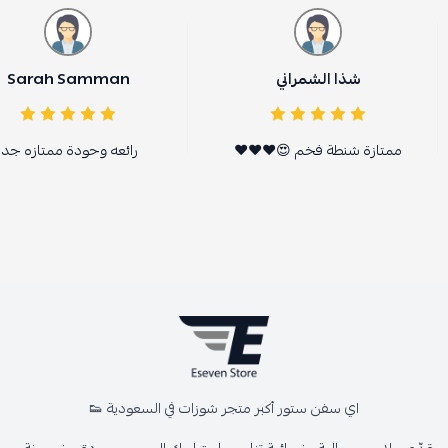
شذا الشمراني
Sarah Samman
ممتازة شنطة فخم 😍❤️❤️❤️
رائعه وحودة ممتازه جدا
اي سفن ستور أكبر متجر شوزات في السعودية 👟