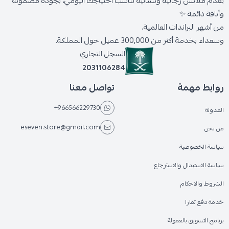
يقدّم ملابس رجالية ونسائية تناسب احتياجك اليومي، بجودة مضمونة
وأناقة دائمة ✨
من أشهر البراندات العالمية،
وسعداء بخدمة أكثر من 300,000 عميل حول المملكة.
السجل التجاري
2031106284
روابط مهمة
تواصل معنا
+966566229730
المدونة
eseven.store@gmail.com
من نحن
سياسة الخصوصية
سياسة الاستبدال والاسترجاع
الشروط والاحكام
خدمة دفع تمارا
برنامج التسويق بالعمولة