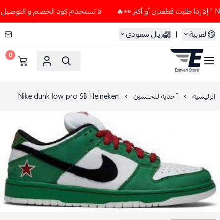
لا تستخدم كود الخصم و التوصيل المجاني " N7 " إلا إذا طلبت قطعتين 
العربية
|
ريال سعودي
0
ESEVEN STORE
الرئيسية
أحذية للجنسين
Nike dunk low pro SB Heineken