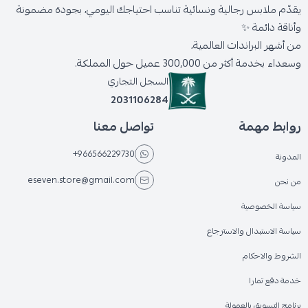
يقدّم ملابس رجالية ونسائية تناسب احتياجك اليومي، بجودة مضمونة
وأناقة دائمة ✨
من أشهر البراندات العالمية،
وسعداء بخدمة أكثر من 300,000 عميل حول المملكة.
السجل التجاري
2031106284
روابط مهمة
تواصل معنا
+966566229730
المدونة
eseven.store@gmail.com
من نحن
سياسة الخصوصية
سياسة الاستبدال والاسترجاع
الشروط والاحكام
خدمة دفع تمارا
برنامج التسويق بالعمولة