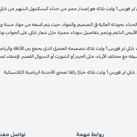
هير من نايكي. يتميز بتصميمه الكلاسيكي والأنيق باللونين الأبيض والأسود.
الحذاء بجودته العالية في التصميم والمواد، حيث يتم صُنعه من مواد متينة 
لأبيض الناعم ويتميز بتفاصيل سوداء مميزة، مثل شعار نايكي على الجوانب وتف
يتميز حذاء نايكي اير فورس 1 وايت بلاك بتصميمه العصري الذي يجمع بين ال
قه مع مختلف الأزياء، مثل الجينز أو الشورت أو السروال القصير، لإضفاء ل
لاك خيارًا رائعًا لمحبي الأحذية الرياضية الكلاسيكية
روابط مهمة
تواصل معنا