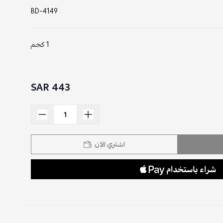
BD-4149
1 كجم
443 SAR
اشتري الآن