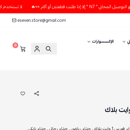
لبت قطعتين أو أكثر 👀🔥
لا تستخدم كود الخصم و التوصيل المجا
eseven.store@gmail.com
ي
الإكسسوارات
0
س 1 وايت بلاك ,
حذاء رياضي ,
حذاء رجالي ,
حذاء نايكي ,