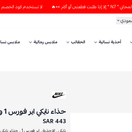
👀🔥
لا تستخدم كود الخصم و التوصيل المجاني " N7 " إلا إذا ط
سعودي
أحذية نسائية
الحقائب
ملابس رجالية
ملابس نسائ
حذاء نايكي اير فورس 1 وايت بلاك
443 SAR
نايكي ,
الاحذية ,
اير فورس 1 ,
حذاء نايكي اير فور