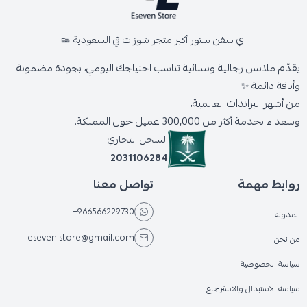
اي سفن ستور أكبر متجر شوزات في السعودية 👟
يقدّم ملابس رجالية ونسائية تناسب احتياجك اليومي، بجودة مضمونة
وأناقة دائمة ✨
من أشهر البراندات العالمية،
وسعداء بخدمة أكثر من 300,000 عميل حول المملكة.
السجل التجاري
2031106284
روابط مهمة
تواصل معنا
+966566229730
المدونة
eseven.store@gmail.com
من نحن
سياسة الخصوصية
سياسة الاستبدال والاسترجاع