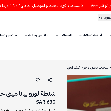
لا تستخدم كود الخصم و التوصيل المجاني " N7 " إلا إذا طلبت قطعتين أو أكثر 👀🔥
سعودي
أحذية نسائية
الحقائب
ملابس رجالية
ملابس نسائ
 – سحاب ذهبي وحزام كتف أنيق
شنطة لورو بيانا ميني 
630 SAR
شنط ,
حقائب ,
حقيبة لورو بيانا ,
شنطة لو