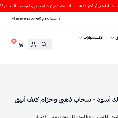
لا تستخدم كود الخصم و التوصيل المجاني " N7 " إلا إذا طلبت قطعتين أو أكثر 👀🔥
eseven.store@gmail.com
ي
الإكسسوارات
0
جلد أسود – سحاب ذهبي وحزام كتف أنيق
رو بيانا ميني ,
شنطة لورو بيانا ,
شنط لورو بيانا الأصلية ,