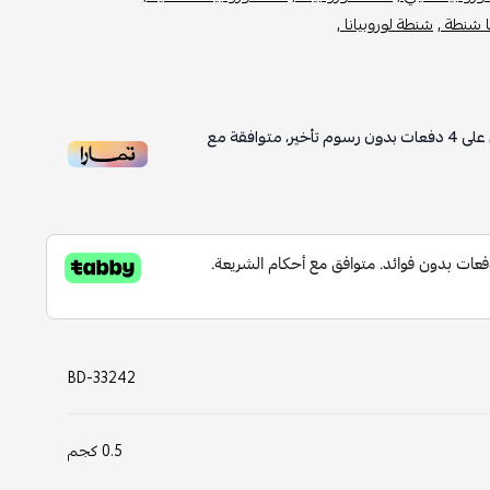
ا شنطة ,
شنطة لوروبيانا ,
على
4
دفعات بدون رسوم تأخير، متوافقة مع
BD-33242
0.5 كجم