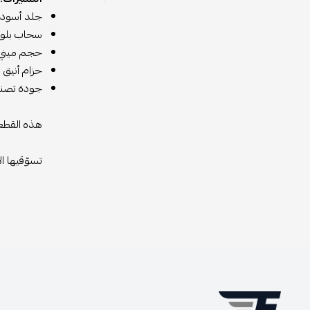
جلد أسود ف
سحاب بلون
حجم ميني 
حزام أنيق 
جودة تصنيع
هذه القطعة
تسوّقيها ا