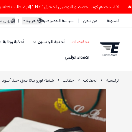
لا تستخدم كود الخصم و التوصيل المجاني " N7 " إلا إذا طلبت قطعتين أو أكثر 👀🔥
العربية
|
ريال 
المدونة
من نحن
سياسة الخصوصية
تخفيضات
أحذية للجنسين
أحذية رجالية
ESEVEN STORE
الاهداء الرقمي
الرئيسية
الحقائب
حقائب
شنطة لورو بيانا ميني جلد أسود