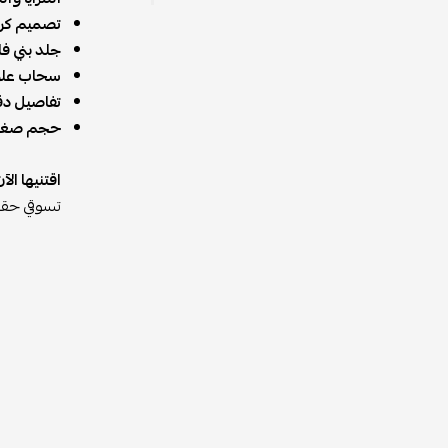
تصميم كر
جلد بني فا
سحاب علو
تفاصيل دق
حجم صغير 
اقتنيها الآن
تسوقي حقي