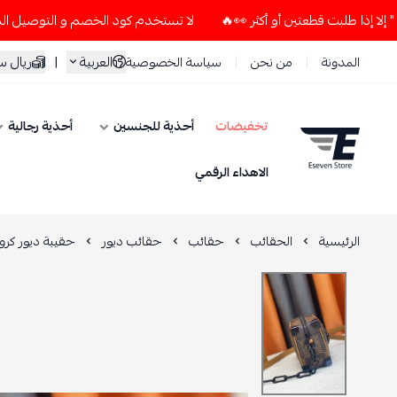
لا تستخدم كود الخصم و التوصيل المجاني " N7 " إلا إذا طلبت قطعتين أو أكثر 👀🔥
العربية
|
ريال 
المدونة
من نحن
سياسة الخصوصية
تخفيضات
أحذية للجنسين
أحذية رجالية
ESEVEN STORE
الاهداء الرقمي
الرئيسية
الحقائب
حقائب
حقائب ديور
حقيبة ديور كر