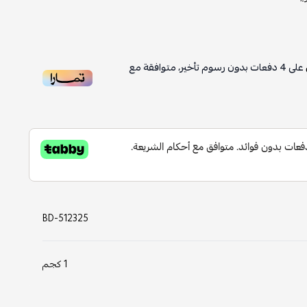
على
4
دفعات بدون رسوم تأخير، متوافقة مع
BD-512325
1 كجم