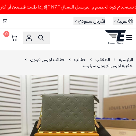
خدم كود الخصم و التوصيل المجاني " N7 " إلا إذا طلبت قطعتين أو أكثر 👀🔥
العربية
|
ريال سعودي
0
ESEVEN STORE
الرئيسية
الحقائب
حقائب
حقائب لويس فيتون
حقيبة لويس فويتون سيليستا