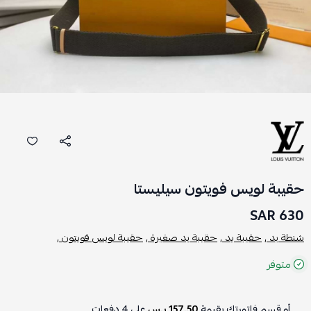
حقيبة لويس فويتون سيليستا
630 SAR
شنطة يد ,
حقيبة يد ,
حقيبة يد صغيرة ,
حقيبة لويس فويتون ,
متوفر
أو قسم فاتورتك بقيمة
157.50 ر.س
على
4
دفعات