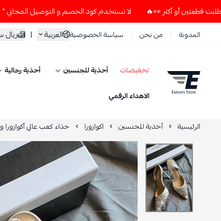
لا تستخدم كود الخصم و التوصيل المجاني " N7 " إلا إذا طلبت قطعتين أو أكثر 👀🔥
العربية
|
ريال 
المدونة
من نحن
سياسة الخصوصية
تخفيضات
أحذية للجنسين
أحذية رجالية
ESEVEN STORE
الاهداء الرقمي
الرئيسية
أحذية للجنسين
اكوازورا
حذاء كعب عالي أكوازورا 