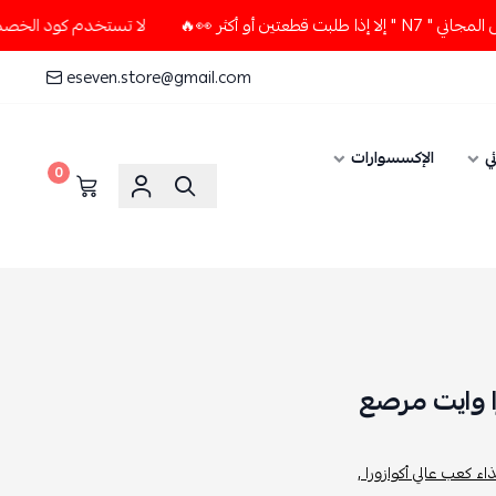
ر 👀🔥
لا تستخدم كود الخصم و التوصيل المجاني " N7 " إلا إذا
eseven.store@gmail.com
ي
الإكسسوارات
0
ا وايت مرصع
ء كعب عالي أكوازورا ,