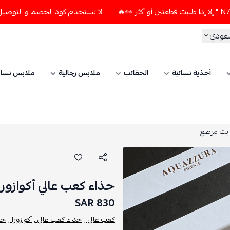
لا تستخدم كود الخصم و التوصيل المجاني " N7 " إلا إذا طلبت قطعتين أو أكث
سعودي
أحذية نسائية
الحقائب
ملابس رجالية
ملابس نسائ
وايت مرصع
حذاء كعب عالي أكوازور
830 SAR
كعب عالي ,
حذاء كعب عالي ,
أكوازورا ,
حذا