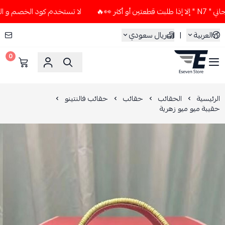
👀🔥
لا تستخدم كود الخصم و التوصيل المجاني " N7 " إلا إذا 
العربية
|
ريال سعودي
0
ESEVEN STORE
الرئيسية
الحقائب
حقائب
حقائب فالنتينو
حقيبة ميو ميو زهرية