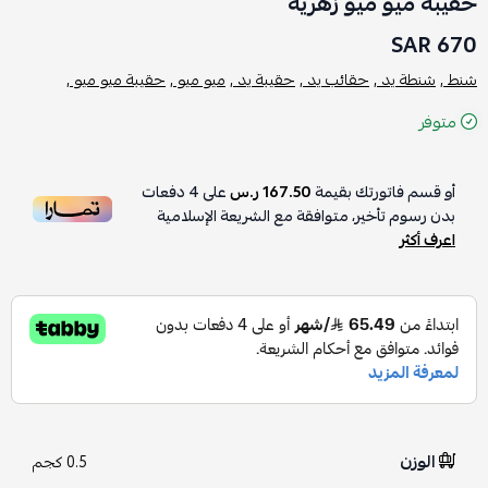
حقيبة ميو ميو زهرية
670 SAR
شنط ,
شنطة يد ,
حقائب يد ,
حقيبة يد ,
ميو ميو ,
حقيبة ميو ميو ,
متوفر
أو قسم فاتورتك بقيمة
167.50 ر.س
على
4
دفعات
بدون رسوم تأخير، متوافقة مع الشريعة الإسلامية
اعرف أكثر
الوزن
0.5 كجم