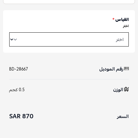
القياس
*
اختر
رقم الموديل
BD-28667
الوزن
0.5 كجم
870 SAR
السعر