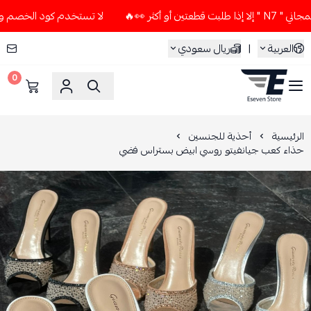
 👀🔥
لا تستخدم كود الخصم و التوصيل المجاني " N7 " إلا إذا 
العربية
|
ريال سعودي
0
ESEVEN STORE
الرئيسية
أحذية للجنسين
حذاء كعب جيانفيتو روسي ابيض بستراس فضي