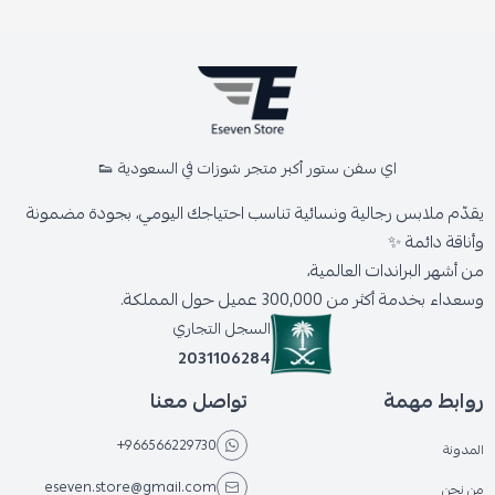
اي سفن ستور أكبر متجر شوزات في السعودية 👟
يقدّم ملابس رجالية ونسائية تناسب احتياجك اليومي، بجودة مضمونة
وأناقة دائمة ✨
من أشهر البراندات العالمية،
وسعداء بخدمة أكثر من 300,000 عميل حول المملكة.
السجل التجاري
2031106284
روابط مهمة
تواصل معنا
+966566229730
المدونة
eseven.store@gmail.com
من نحن