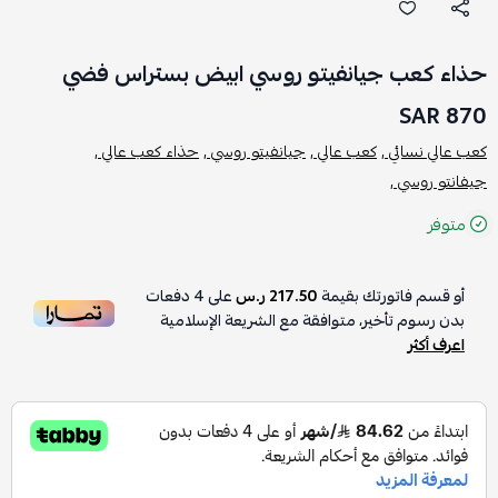
حذاء كعب جيانفيتو روسي ابيض بستراس فضي
870 SAR
كعب عالي نسائي ,
كعب عالي ,
جيانفيتو روسي ,
حذاء كعب عالي ,
جيفانتو روسي ,
متوفر
أو قسم فاتورتك بقيمة
217.50 ر.س
على
4
دفعات
بدون رسوم تأخير، متوافقة مع الشريعة الإسلامية
اعرف أكثر