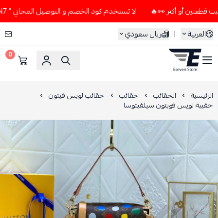
لا تستخدم كود الخصم و التوصيل المجاني " N7 " إلا إذا طلبت قطعتين أو أكثر 👀🔥
العربية
|
ريال سعودي
0
ESEVEN STORE
الرئيسية
الحقائب
حقائب
حقائب لويس فيتون
حقيبة لويس فويتون سيلفيتوسا