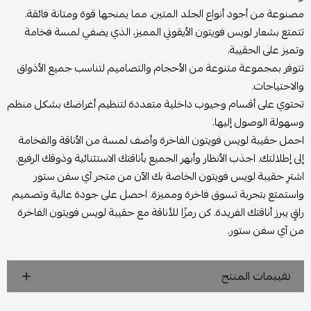
مصنوعة من أجود أنواع الجلد المتين، مما يمنحها قوة ومتانة فائقة.
تتمتع بشعار لويس فويتون الأيقوني المميز، الذي يضفي لمسة فخامة
وتميز على الحقيبة.
تتوفر بمجموعة متنوعة من الأحجام والتصاميم لتناسب جميع الأذواق
والاحتياجات.
تحتوي على أقسام وجيوب داخلية متعددة لتنظيم أغراضك بشكل منظم
وسهولة الوصول إليها.
احمل حقيبة لويس فويتون الفاخرة وأضف لمسة من الأناقة والفخامة
إلى إطلالتك. اجذب الأنظار وأبهر الجميع بأناقتك الاستثنائية وذوقك الرفيع.
اشترِ حقيبة لويس فويتون الخاصة بك الآن من متجر آي سفن ستور
واستمتع بتجربة تسوق فاخرة ومميزة. احصل على جودة عالية وتصميم
راقٍ يبرز أناقتك الفريدة. كن رمزًا للأناقة مع حقيبة لويس فويتون الفاخرة
من آي سفن ستور.
تقييمات المنتج